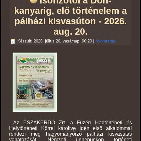
Isonzótól a Don-
kanyarig, elő történelem a
pálházi kisvasúton - 2026.
aug. 20.
Készült: 2026. július 26. vasárnap, 06:20
|
Nyomtatás
Az ÉSZAKERDŐ Zrt. a Füzéri Hadtörténeti és
Helytörténeti Körrel karöltve idén első alkalommal
rendezi meg hagyományőrző pálházi kisvasutas
vonatozását. Nemzeti ünnepünkön történeti