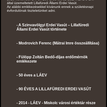
által üzemeltetett Lillafüredi Állami Erdei Vasút.
Az alábbi emlékezésekkel kívánunk ennek a születésnapi
évfordulónak tiszteletünket adni.
-
A
Szinvavölgyi Erdei Vasút – Lillafüredi
Állami Erdei Vasút története
-
Modrovich Ferenc (Mátrai Imre összeállítása)
-
Fülöpp Zoltán Bedő-díjas erdőmérnök
emlékezete
-
50 éves a LÁEV
-
90 ÉVES A LILLAFÜREDI ERDEI VASÚT
-
2014 - LÁEV - Miskolc városi értéktár része