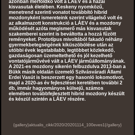
azonban mérföldkő volt a LÁEV és a hazai
kisvasutak életében. Keskeny nyomközű,
menetrend szerinti vonatot továbbító hibrid
mozdonyként ismereteink szerint világelső volt és
az alkalmazott konstrukció a LÁEV és a mozdony
működését azóta megismerő más kisvasutak
szakemberei szerint is beváltotta a hozzá fűzött
reményeket. Prototípus mivoltából fakadó néhány
gyermekbetegségének kiküszöbölése után az
utóbbi évek legstabilabb, legtöbbet közlekedő,
gazdaságosan üzemeltethető és jól kezelhető
vontatójárművévé vált a LÁEV járműállományának.
A 2021-es mozdony sikerén felbuzdulva 2013-ban a
Bükk másik oldalán üzemelő Szilvásváradi Állami
Erdei Vasút is beszerzett egy hasonló lokomotívot,
majd a 2020-as év fejlesztései keretében további 2
db, immár hagyományos külsejű, számos
elemében továbbfejlesztett hibrid mozdony készült
és készül szintén a LÁEV részére.
{gallery}aktualis_cikk/2020/20201114_100eves1{/gallery}