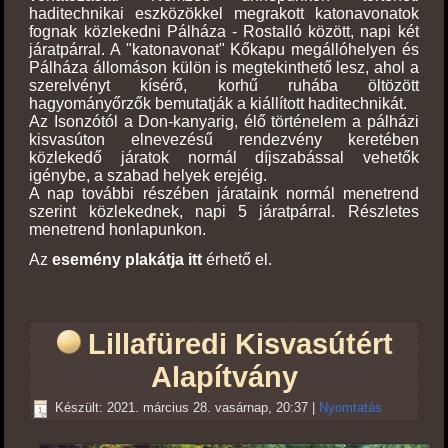
haditechnikai eszközökkel megrakott katonavonatok
fognak közlekedni Pálháza - Rostalló között, napi két
járatpárral. A "katonavonat" Kőkapu megállóhelyen és
Pálháza állomáson külön is megtekinthető lesz, ahol a
szerelvényt kísérő, korhű ruhába öltözött
hagyományőrzők bemutatják a kiállított haditechnikát.
Az Isonzótól a Don-kanyarig, élő történelem a pálházi
kisvasúton elnevezésű rendezvény keretében
közlekedő járatok normál díjszabással vehetők
igénybe, a szabad helyek erejéig.
A nap további részében járataink normál menetrend
szerint közlekednek, napi 5 járatpárral. Részletes
menetrend honlapunkon.
Az
esemény plakátja itt
érhető el.
Lillafüredi Kisvasútért
Alapítvány
Készült: 2021. március 28. vasárnap, 20:37
|
Nyomtatás