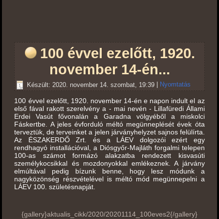
100 évvel ezelőtt, 1920.
november 14-én...
Készült: 2020. november 14. szombat, 19:39
|
Nyomtatás
100 évvel ezelőtt, 1920. november 14-én e napon indult el az
első fával rakott szerelvény a - mai nevén - Lillafüredi Állami
Erdei Vasút fővonalán a Garadna völ
gyéből a miskolci
Fáskertbe. A jeles évforduló méltó megünneplését évek óta
terveztük, de terveinket a jelen járványhelyzet sajnos felülírta.
Az ÉSZAKERDŐ Zrt. és a LÁEV dolgozói ezért egy
rendhagyó installációval, a Diósgyőr-Majláth forgalmi telepen
100-as számot formázó alakzatba rendezett kisvasúti
személykocsikkal és mozdonyokkal emlékeznek. A járvány
elmúltával pedig bízunk benne, hogy lesz módunk a
nagyközönség részvételével is méltó mód megünnepelni a
LÁEV 100. születésnapját.
{gallery}aktualis_cikk/2020/20201114_100eves2{/gallery}