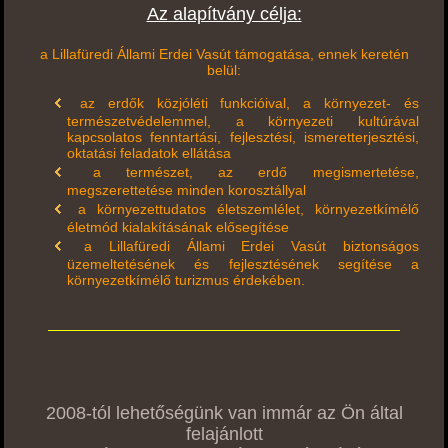
Az alapítvány célja:
a Lillafüredi Állami Erdei Vasút támogatása, ennek keretén
belül:
az erdők közjóléti funkcióival, a környezet- és
természetvédelemmel, a környezeti kultúrával
kapcsolatos fenntartási, fejlesztési, ismeretterjesztési,
oktatási feladatok ellátása
a természet, az erdő megismertetése,
megszerettetése minden korosztállyal
a környezettudatos életszemlélet, környezetkímélő
életmód kialakításának elősegítése
a Lillafüredi Állami Erdei Vasút biztonságos
üzemeltetésének és fejlesztésének segítése a
környezetkímélő turizmus érdekében.
2008-tól lehetőségünk van immár az Ön által
felajánlott