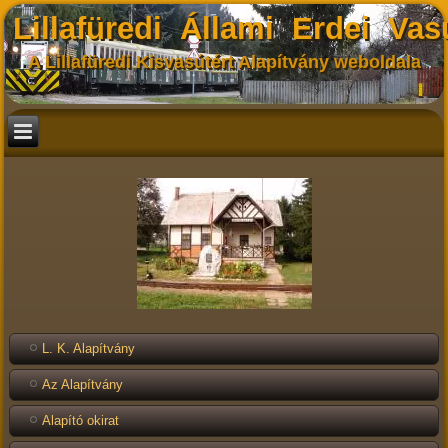
Lillafüredi Állami Erdei Vas
A Lillafüredi Kisvasútért Alapítvány weboldala
L. K. Alapítvány
Az Alapítvány
Alapító okirat