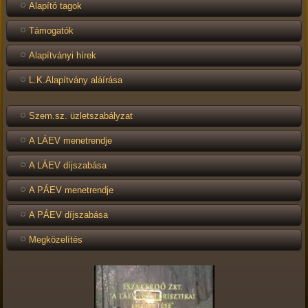
Alapító tagok
Támogatók
Alapítványi hírek
L.K.Alapítvány aláírása
Szem.sz. üzletszabályzat
A LÁEV menetrendje
A LÁEV díjszabása
A PÁEV menetrendje
A PÁEV díjszabása
Megközelítés