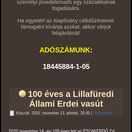
személyi jövedelemadó egy százalékának
fogadására.
Ha egyetért az Alapítvány célkitűzéseivel,
támogatni kívánja azokat, akkor várjuk
felajánlását!
ADÓSZÁMUNK:
18445884-1-05
100 éves a Lillafüredi
Állami Erdei vasút
Készült: 2020. november 13. péntek, 20:45
|
Nyomtatás
2020 november 14.-én 100 éves lett az ÉSZAKERDŐ Zrt.