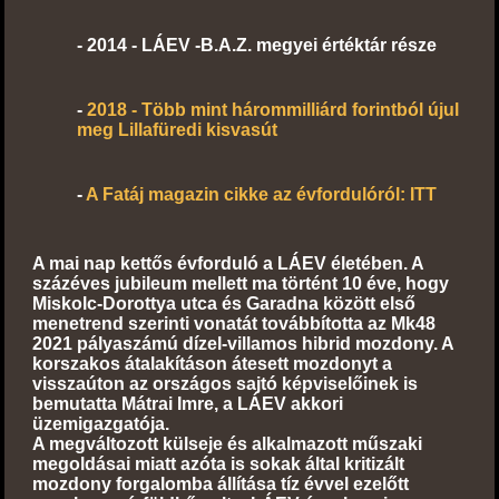
-
2014 - LÁEV -B.A.Z. megyei értéktár része
-
2018 - Több mint hárommilliárd forintból újul
meg Lillafüredi kisvasút
-
A Fatáj magazin cikke az évfordulóról: ITT
A mai nap kettős évforduló a LÁEV életében. A
százéves jubileum mellett ma történt 10 éve, hogy
Miskolc-Dorottya utca és Garadna között első
menetrend szerinti
vonatát továbbította az Mk48
2021 pályaszámú dízel-villamos hibrid mozdony. A
korszakos átalakításon átesett mozdonyt a
visszaúton az országos sajtó képviselőinek is
bemutatta Mátrai Imre, a LÁEV akkori
üzemigazgatója.
A megváltozott külseje és alkalmazott műszaki
megoldásai miatt azóta is sokak által kritizált
mozdony forgalomba állítása tíz évvel ezelőtt