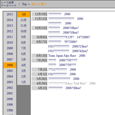
レース結果
：
Top
＞
カレンダー
データベース
12月10日
?????????? 2006
2015
All
11月12日
???????????????????? 2006
2014
12月
?????????? 2006
2013
11月
10月22日
????????? 2006?18km?
2012
10月
????????? 2006?10km?
2011
9月
10月8日
??????????????CUP? 14??2006?
9月17日
?????????? ?9??2006?
2010
8月
OSJ???????????? 2006?23km?
2009
7月
OSJ???????????? 2006?42km?
2008
6月
8月13日
Trans Japan Alps Race 2006
2007
5月
7月28日
?????? 2006??59?????
?????? 2006??59????
2006
4月
7月2日
???12????????? 2006
2005
3月
6月1日
OSJ?????????? 2006
2004
2月
5月28日
????????????????? 2006
2003
1月
4月29日
?????????????Tokyo Trail Run? 2006
2002
4月2日
??????????? 2006?30km?
2001
2000
1999
1998